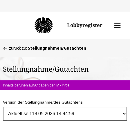
Direk
zum
Men
Lobbyregister
Inhal
öffne
Sie
zurück zu:
Stellungnahmen/Gutachten
befinden
sich
Stellungnahme/Gutachten
hier:
Inhalte beruhen auf Angaben der IV -
Infos
Version der Stellungnahme/des Gutachtens