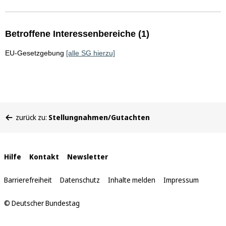
Betroffene Interessenbereiche (1)
EU-Gesetzgebung
[alle SG hierzu]
Sie
zurück zu:
Stellungnahmen/Gutachten
befinden
sich
hier:
Interne
Hilfe
Kontakt
Newsletter
Links
Barrierefreiheit
Datenschutz
Inhalte melden
Impressum
© Deutscher Bundestag