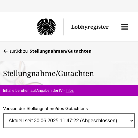
Direk
zum
Men
Lobbyregister
Inhal
öffne
Sie
zurück zu:
Stellungnahmen/Gutachten
befinden
sich
Stellungnahme/Gutachten
hier:
Inhalte beruhen auf Angaben der IV -
Infos
Version der Stellungnahme/des Gutachtens