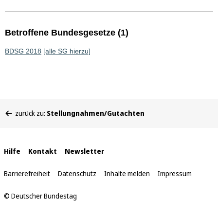
Betroffene Bundesgesetze (1)
BDSG 2018
[alle SG hierzu]
Sie
zurück zu:
Stellungnahmen/Gutachten
befinden
sich
hier:
Interne
Hilfe
Kontakt
Newsletter
Links
Barrierefreiheit
Datenschutz
Inhalte melden
Impressum
© Deutscher Bundestag