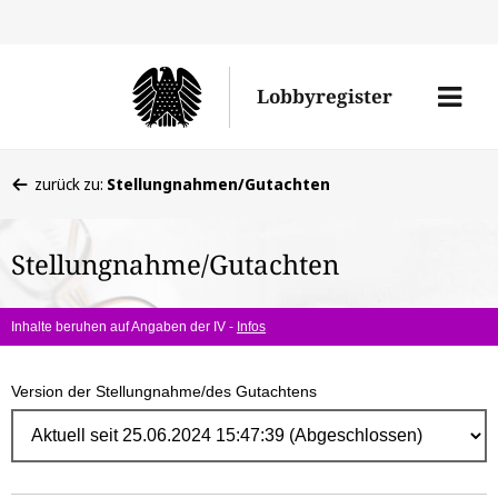
Direk
zum
Men
Lobbyregister
Inhal
öffne
Sie
zurück zu:
Stellungnahmen/Gutachten
befinden
sich
Stellungnahme/Gutachten
hier:
Inhalte beruhen auf Angaben der IV -
Infos
Version der Stellungnahme/des Gutachtens