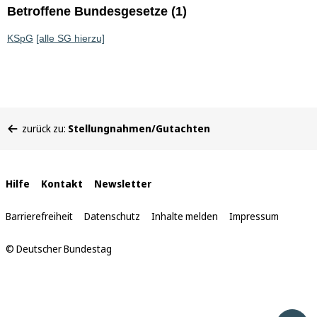
Betroffene Bundesgesetze (1)
KSpG
[alle SG hierzu]
Sie
zurück zu:
Stellungnahmen/Gutachten
befinden
sich
hier:
Interne
Hilfe
Kontakt
Newsletter
Links
Barrierefreiheit
Datenschutz
Inhalte melden
Impressum
© Deutscher Bundestag