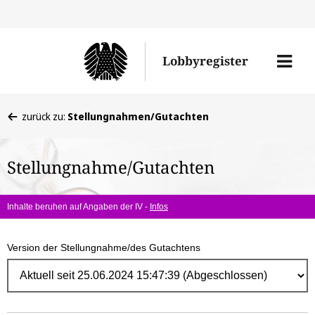
Direk
zum
Men
Lobbyregister
Inhal
öffne
Sie
zurück zu:
Stellungnahmen/Gutachten
befinden
sich
Stellungnahme/Gutachten
hier:
Inhalte beruhen auf Angaben der IV -
Infos
Version der Stellungnahme/des Gutachtens