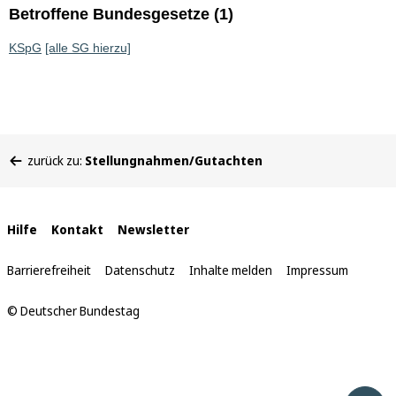
Betroffene Bundesgesetze (1)
KSpG
[alle SG hierzu]
Sie
zurück zu:
Stellungnahmen/Gutachten
befinden
sich
hier:
Interne
Hilfe
Kontakt
Newsletter
Links
Barrierefreiheit
Datenschutz
Inhalte melden
Impressum
© Deutscher Bundestag