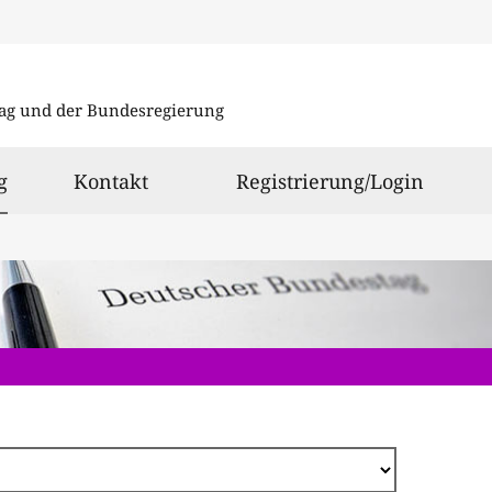
Direkt
zum
ag und der Bundesregierung
Inhalt
ausgewählt
g
Kontakt
Registrierung/Login