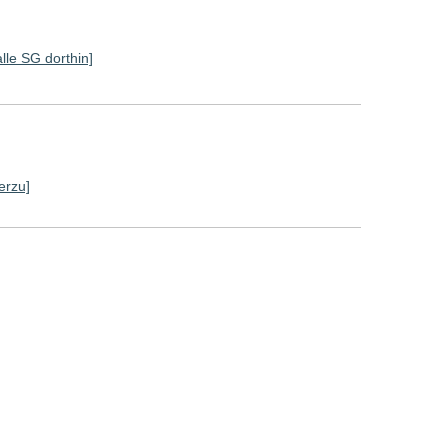
alle SG dorthin]
erzu]