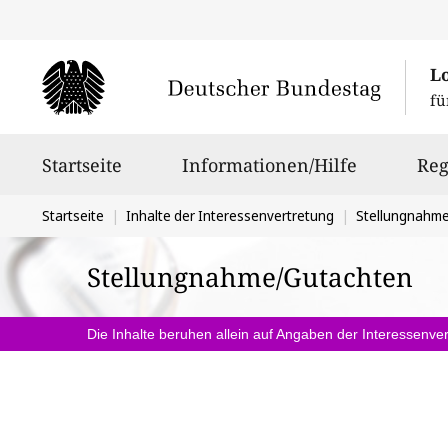
L
fü
Hauptnavigation
Startseite
Informationen/Hilfe
Reg
Sie
Startseite
Inhalte der Interessenvertretung
Stellungnahm
befinden
Stellungnahme/Gutachten
sich
hier:
Die Inhalte beruhen allein auf Angaben der Interessenver