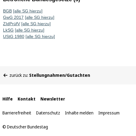
BGB
[alle SG hierzu]
GwG 2017
[alle SG hierzu]
ZIdPrüfV
[alle SG hierzu]
LkSG
[alle SG hierzu]
UStG 1980
[alle SG hierzu]
Sie
zurück zu:
Stellungnahmen/Gutachten
befinden
sich
hier:
Interne
Hilfe
Kontakt
Newsletter
Links
Barrierefreiheit
Datenschutz
Inhalte melden
Impressum
© Deutscher Bundestag