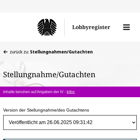
Direk
zum
Men
Lobbyregister
Inhal
öffne
Sie
zurück zu:
Stellungnahmen/Gutachten
befinden
sich
Stellungnahme/Gutachten
hier:
Inhalte beruhen auf Angaben der IV -
Infos
Version der Stellungnahme/des Gutachtens