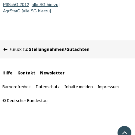
PflSchG 2012
[alle SG hierzu]
AgrStatG
[alle SG hierzu]
Sie
zurück zu:
Stellungnahmen/Gutachten
befinden
sich
hier:
Interne
Hilfe
Kontakt
Newsletter
Links
Barrierefreiheit
Datenschutz
Inhalte melden
Impressum
© Deutscher Bundestag
Nach