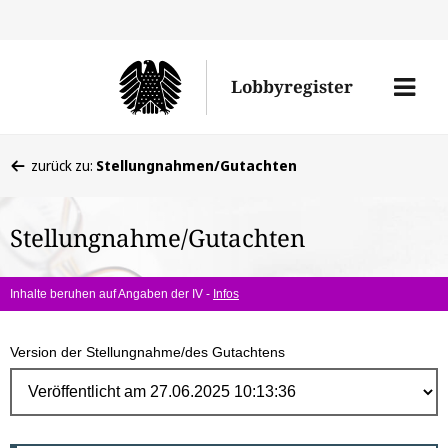
Direk
zum
Men
Lobbyregister
Inhal
öffne
Sie
zurück zu:
Stellungnahmen/Gutachten
befinden
sich
Stellungnahme/Gutachten
hier:
Inhalte beruhen auf Angaben der IV -
Infos
Version der Stellungnahme/des Gutachtens