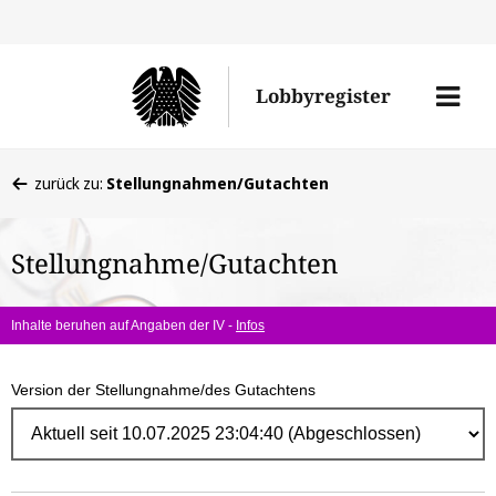
Direk
zum
Men
Lobbyregister
Inhal
öffne
Sie
zurück zu:
Stellungnahmen/Gutachten
befinden
sich
Stellungnahme/Gutachten
hier:
Inhalte beruhen auf Angaben der IV -
Infos
Version der Stellungnahme/des Gutachtens