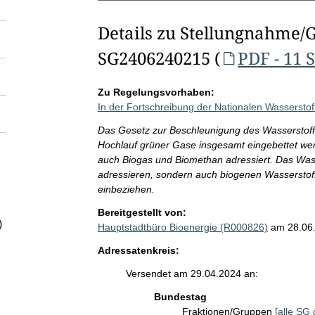
Details zu Stellungnahme/
SG2406240215 (
PDF - 11 
Zu Regelungsvorhaben:
In der Fortschreibung der Nationalen Wassersto
Das Gesetz zur Beschleunigung des Wasserstoff
Hochlauf grüner Gase insgesamt eingebettet we
auch Biogas und Biomethan adressiert. Das Wass
adressieren, sondern auch biogenen Wasserstoff
einbeziehen.
Bereitgestellt von:
)
Hauptstadtbüro Bioenergie (R000826)
am 28.06
Adressatenkreis:
Versendet am 29.04.2024 an:
Bundestag
Fraktionen/Gruppen
[alle SG 