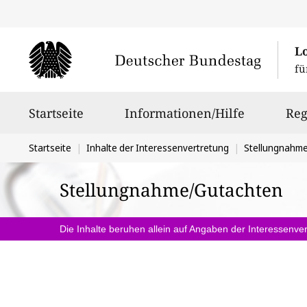
L
fü
Hauptnavigation
Startseite
Informationen/Hilfe
Reg
Sie
Startseite
Inhalte der Interessenvertretung
Stellungnahm
befinden
Stellungnahme/Gutachten
sich
hier:
Die Inhalte beruhen allein auf Angaben der Interessenver