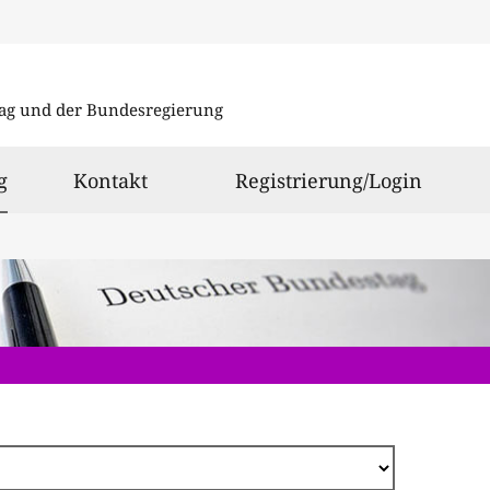
Direkt
zum
ag und der Bundesregierung
Inhalt
ausgewählt
g
Kontakt
Registrierung/Login