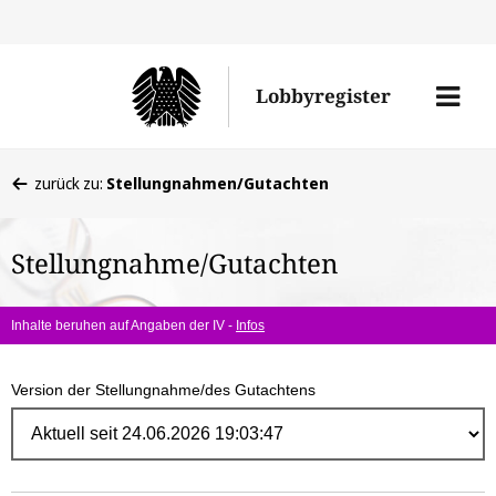
Direk
zum
Men
Lobbyregister
Inhal
öffne
Sie
zurück zu:
Stellungnahmen/Gutachten
befinden
sich
Stellungnahme/Gutachten
hier:
Inhalte beruhen auf Angaben der IV -
Infos
Version der Stellungnahme/des Gutachtens