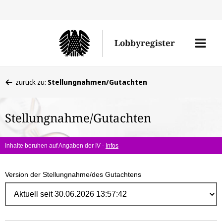
Direk
zum
Men
Lobbyregister
Inhal
öffne
Sie
zurück zu:
Stellungnahmen/Gutachten
befinden
sich
Stellungnahme/Gutachten
hier:
Inhalte beruhen auf Angaben der IV -
Infos
Version der Stellungnahme/des Gutachtens