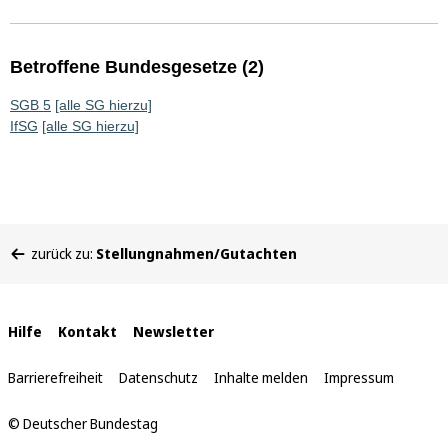
Betroffene Bundesgesetze (2)
SGB 5
[alle SG hierzu]
IfSG
[alle SG hierzu]
Sie
zurück zu:
Stellungnahmen/Gutachten
befinden
sich
hier:
Interne
Hilfe
Kontakt
Newsletter
Links
Barrierefreiheit
Datenschutz
Inhalte melden
Impressum
© Deutscher Bundestag