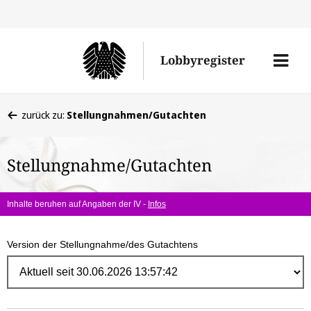
Direk
zum
Men
Lobbyregister
Inhal
öffne
Sie
zurück zu:
Stellungnahmen/Gutachten
befinden
sich
Stellungnahme/Gutachten
hier:
Inhalte beruhen auf Angaben der IV -
Infos
Version der Stellungnahme/des Gutachtens