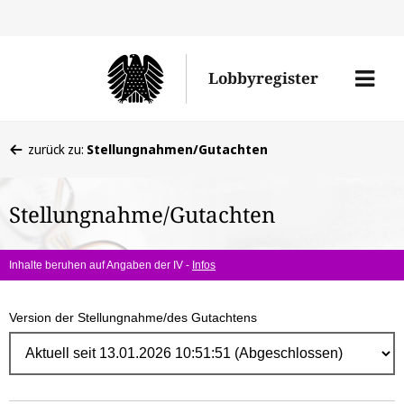
Direk
zum
Men
Lobbyregister
Inhal
öffne
Sie
zurück zu:
Stellungnahmen/Gutachten
befinden
sich
Stellungnahme/Gutachten
hier:
Inhalte beruhen auf Angaben der IV -
Infos
Version der Stellungnahme/des Gutachtens