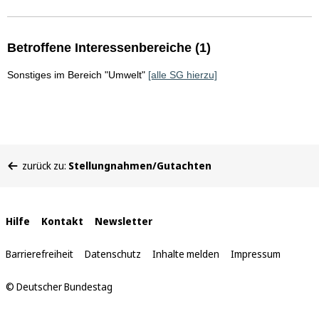
Betroffene Interessenbereiche (1)
Sonstiges im Bereich "Umwelt"
[alle SG hierzu]
Sie
zurück zu:
Stellungnahmen/Gutachten
befinden
sich
hier:
Interne
Hilfe
Kontakt
Newsletter
Links
Barrierefreiheit
Datenschutz
Inhalte melden
Impressum
© Deutscher Bundestag