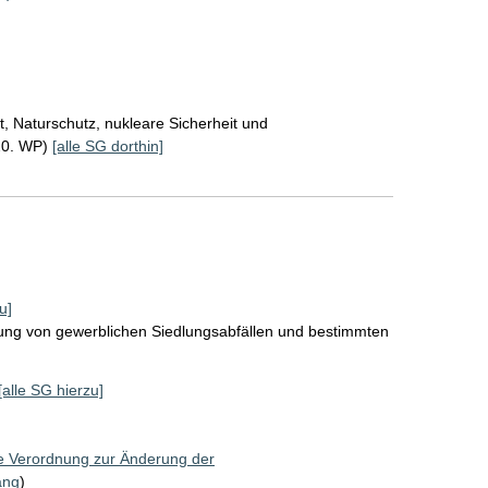
, Naturschutz, nukleare Sicherheit und
20. WP)
[alle SG dorthin]
u]
tung von gewerblichen Siedlungsabfällen und bestimmten
[alle SG hierzu]
e Verordnung zur Änderung der
ang
)