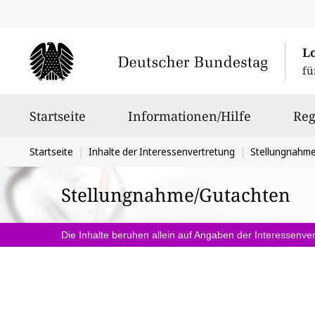
L
fü
Hauptnavigation
Startseite
Informationen/Hilfe
Reg
Sie
Startseite
Inhalte der Interessenvertretung
Stellungnahm
befinden
Stellungnahme/Gutachten
sich
hier:
Die Inhalte beruhen allein auf Angaben der Interessenver