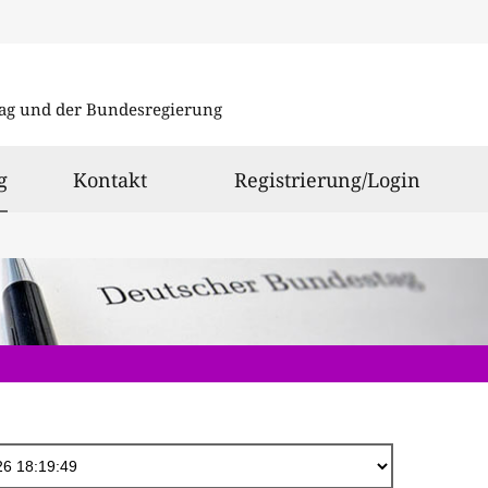
Direkt
zum
ag und der Bundesregierung
Inhalt
ausgewählt
g
Kontakt
Registrierung/Login