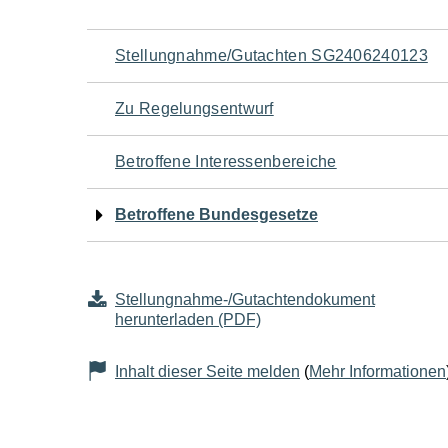
Navigation
Stellungnahme/Gutachten SG2406240123
für
Zu Regelungsentwurf
den
Betroffene Interessenbereiche
Seiteninhalt
Betroffene Bundesgesetze
Stellungnahme-/Gutachtendokument
herunterladen (PDF)
Inhalt dieser Seite melden
(
Mehr Informationen