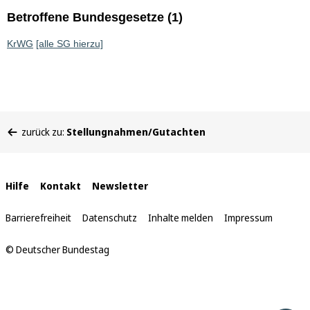
Betroffene Bundesgesetze (1)
KrWG
[alle SG hierzu]
Sie
zurück zu:
Stellungnahmen/Gutachten
befinden
sich
hier:
Interne
Hilfe
Kontakt
Newsletter
Links
Barrierefreiheit
Datenschutz
Inhalte melden
Impressum
© Deutscher Bundestag