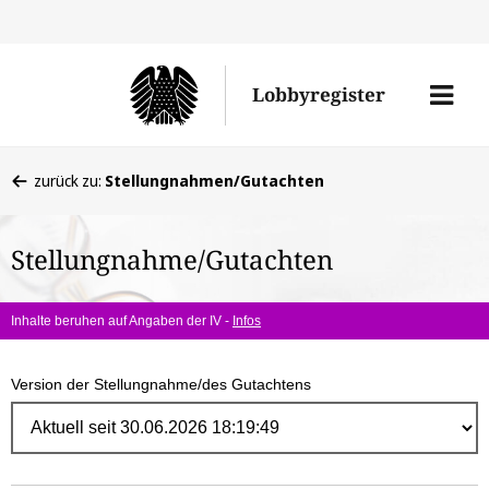
Direk
zum
Men
Lobbyregister
Inhal
öffne
Sie
zurück zu:
Stellungnahmen/Gutachten
befinden
sich
Stellungnahme/Gutachten
hier:
Inhalte beruhen auf Angaben der IV -
Infos
Version der Stellungnahme/des Gutachtens