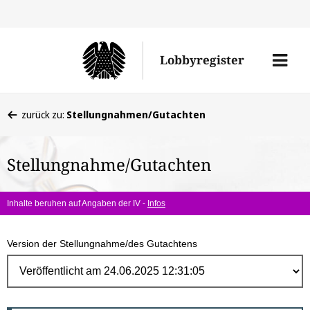
Direk
zum
Men
Lobbyregister
Inhal
öffne
Sie
zurück zu:
Stellungnahmen/Gutachten
befinden
sich
Stellungnahme/Gutachten
hier:
Inhalte beruhen auf Angaben der IV -
Infos
Version der Stellungnahme/des Gutachtens