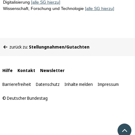
Digitalisierung
[alle SG hierzu]
Wissenschaft, Forschung und Technologie
[alle SG hierzu]
Sie
zurück zu:
Stellungnahmen/Gutachten
befinden
sich
hier:
Interne
Hilfe
Kontakt
Newsletter
Links
Barrierefreiheit
Datenschutz
Inhalte melden
Impressum
© Deutscher Bundestag
Nach