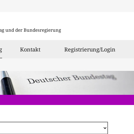
Direkt
zum
ag und der Bundesregierung
Inhalt
ausgewählt
g
Kontakt
Registrierung/Login