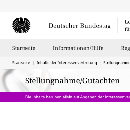
L
fü
Hauptnavigation
Startseite
Informationen/Hilfe
Reg
Sie
Startseite
Inhalte der Interessenvertretung
Stellungnahm
befinden
Stellungnahme/Gutachten
sich
hier:
Die Inhalte beruhen allein auf Angaben der Interessenver