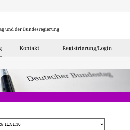
Direkt
zum
ag und der Bundesregierung
Inhalt
ausgewählt
g
Kontakt
Registrierung/Login