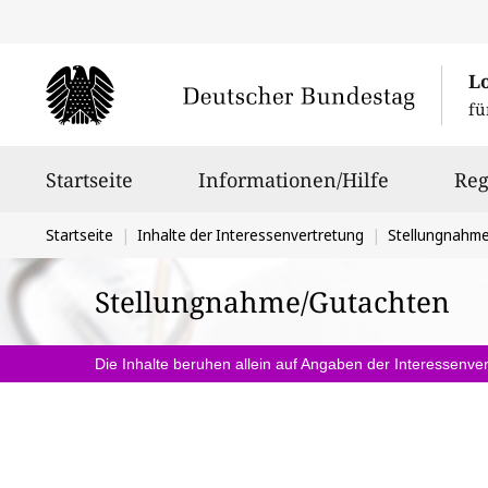
L
fü
Hauptnavigation
Startseite
Informationen/Hilfe
Reg
Sie
Startseite
Inhalte der Interessenvertretung
Stellungnahm
befinden
Stellungnahme/Gutachten
sich
hier:
Die Inhalte beruhen allein auf Angaben der Interessenver