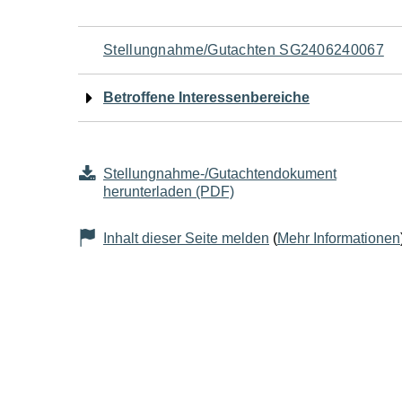
Navigation
Stellungnahme/Gutachten SG2406240067
für
Betroffene Interessenbereiche
den
Seiteninhalt
Stellungnahme-/Gutachtendokument
herunterladen (PDF)
Inhalt dieser Seite melden
(
Mehr Informationen