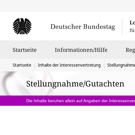
L
fü
Hauptnavigation
Startseite
Informationen/Hilfe
Reg
Sie
Startseite
Inhalte der Interessenvertretung
Stellungnahm
befinden
Stellungnahme/Gutachten
sich
hier:
Die Inhalte beruhen allein auf Angaben der Interessenver