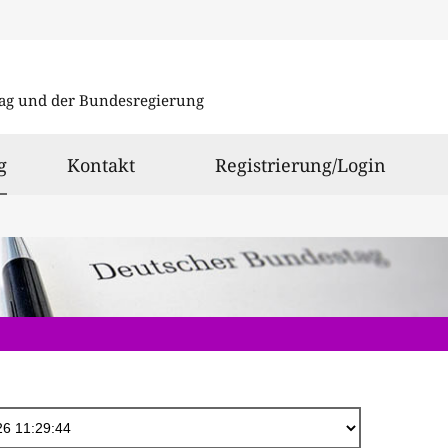
Direkt
zum
ag und der Bundesregierung
Inhalt
ausgewählt
g
Kontakt
Registrierung/Login