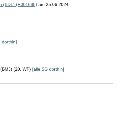
n (BDL) (R001688)
am 25.06.2024
 dorthin]
z (BMJ) (20. WP)
[alle SG dorthin]