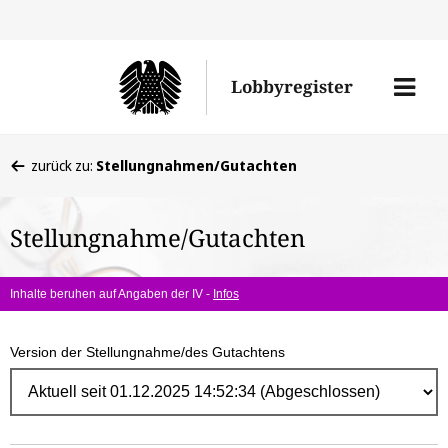
Direk
zum
Men
Lobbyregister
Inhal
öffne
Sie
zurück zu:
Stellungnahmen/Gutachten
befinden
sich
Stellungnahme/Gutachten
hier:
Inhalte beruhen auf Angaben der IV -
Infos
Version der Stellungnahme/des Gutachtens