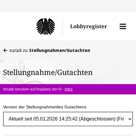
Direk
zum
Men
Lobbyregister
Inhal
öffne
Sie
zurück zu:
Stellungnahmen/Gutachten
befinden
sich
Stellungnahme/Gutachten
hier:
Inhalte beruhen auf Angaben der IV -
Infos
Version der Stellungnahme/des Gutachtens