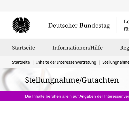
L
fü
Hauptnavigation
Startseite
Informationen/Hilfe
Reg
Sie
Startseite
Inhalte der Interessenvertretung
Stellungnahm
befinden
Stellungnahme/Gutachten
sich
hier:
Die Inhalte beruhen allein auf Angaben der Interessenver