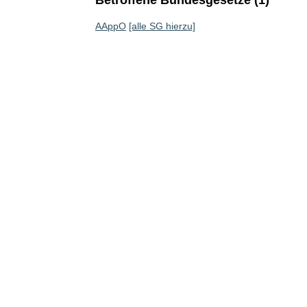
Betroffene Bundesgesetze (1)
AAppO
[alle SG hierzu]