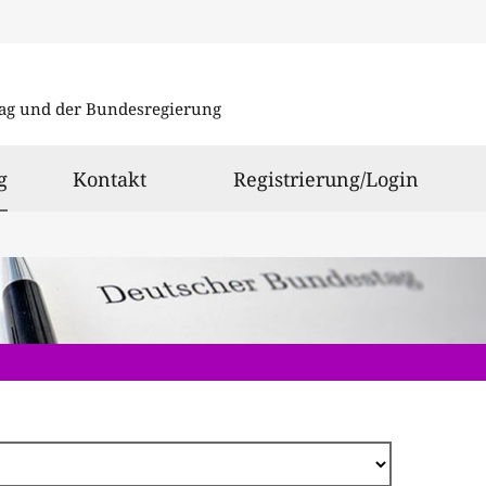
Direkt
zum
ag und der Bundesregierung
Inhalt
ausgewählt
g
Kontakt
Registrierung/Login