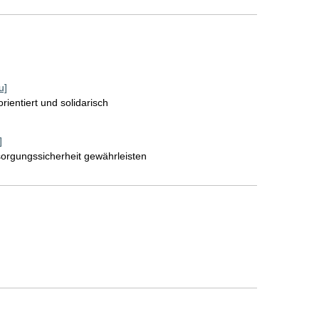
u]
ientiert und solidarisch
]
rsorgungssicherheit gewährleisten