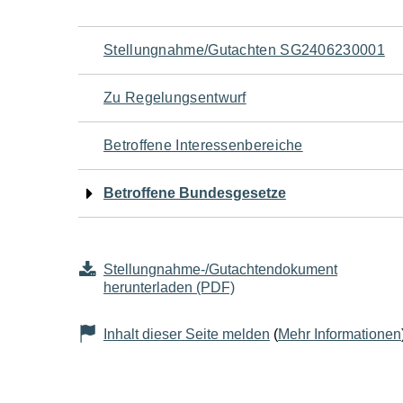
Navigation
Stellungnahme/Gutachten SG2406230001
für
Zu Regelungsentwurf
den
Betroffene Interessenbereiche
Seiteninhalt
Betroffene Bundesgesetze
Stellungnahme-/Gutachtendokument
herunterladen (PDF)
Inhalt dieser Seite melden
(
Mehr Informationen