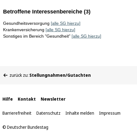
Betroffene Interessenbereiche (3)
Gesundheitsversorgung
[alle SG hierzu]
Krankenversicherung
[alle SG hierzu]
Sonstiges im Bereich "Gesundheit"
[alle SG hierzu]
Sie
zurück zu:
Stellungnahmen/Gutachten
befinden
sich
hier:
Interne
Hilfe
Kontakt
Newsletter
Links
Barrierefreiheit
Datenschutz
Inhalte melden
Impressum
© Deutscher Bundestag