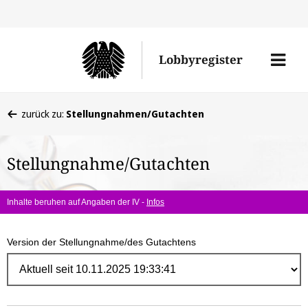
Direk
zum
Men
Lobbyregister
Inhal
öffne
Sie
zurück zu:
Stellungnahmen/Gutachten
befinden
sich
Stellungnahme/Gutachten
hier:
Inhalte beruhen auf Angaben der IV -
Infos
Version der Stellungnahme/des Gutachtens