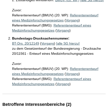
2. Zuständiges Ministerium:
BMUV (20. WP)
[alle SG hierzu]
Zuvor:
Referentenentwurf (BMUV) (20. WP):
Referentenentwurf
eines Medizinforschungsgesetzes
(
Vorgang
)
Referentenentwurf (BMG):
Referentenentwurf eines
Medizinforschungsgesetzes
(
Vorgang
)
Bundestags-Drucksachennummer:
BT-Drs. 20/12149
(
Vorgang
)
[alle SG hierzu]
zu dem Gesetzentwurf der Bundesregierung - Drucksache
20/11561 - Entwurf eines Medizinforschungsgesetzes
Zuvor:
Referentenentwurf (BMUV) (20. WP):
Referentenentwurf
eines Medizinforschungsgesetzes
(
Vorgang
)
Referentenentwurf (BMG):
Referentenentwurf eines
Medizinforschungsgesetzes
(
Vorgang
)
Betroffene Interessenbereiche (2)