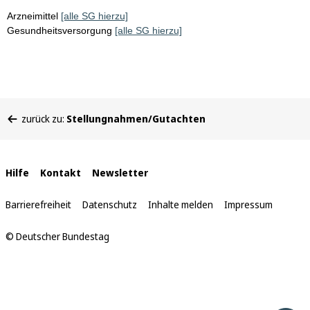
Arzneimittel
[alle SG hierzu]
Gesundheitsversorgung
[alle SG hierzu]
Sie
zurück zu:
Stellungnahmen/Gutachten
befinden
sich
hier:
Interne
Hilfe
Kontakt
Newsletter
Links
Barrierefreiheit
Datenschutz
Inhalte melden
Impressum
© Deutscher Bundestag