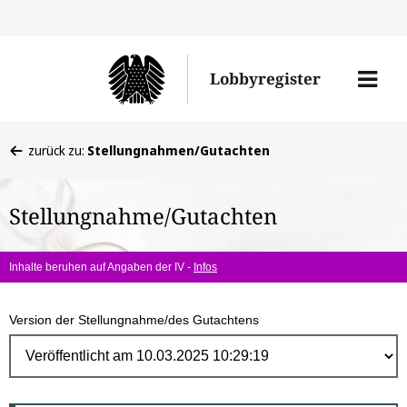
Direk
zum
Men
Lobbyregister
Inhal
öffne
Sie
zurück zu:
Stellungnahmen/Gutachten
befinden
sich
Stellungnahme/Gutachten
hier:
Inhalte beruhen auf Angaben der IV -
Infos
Version der Stellungnahme/des Gutachtens