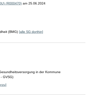
vDU) (R000470)
am 25.06.2024
ndheit (BMG)
[alle SG dorthin]
r Gesundheitsversorgung in der Kommune
z - GVSG)
erzu]