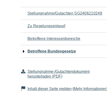
Navigation
Stellungnahme/Gutachten SG2406210248
für
Zu Regelungsentwurf
den
Betroffene Interessenbereiche
Seiteninhalt
Betroffene Bundesgesetze
Stellungnahme-/Gutachtendokument
herunterladen (PDF)
Inhalt dieser Seite melden
(
Mehr Informationen