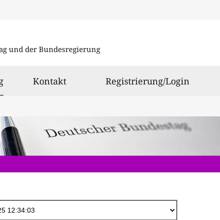
Direkt
zum
ag und der Bundesregierung
Inhalt
ausgewählt
g
Kontakt
Registrierung/Login