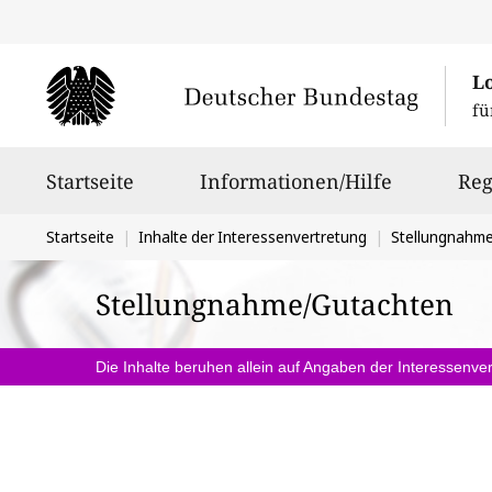
L
fü
Hauptnavigation
Startseite
Informationen/Hilfe
Reg
Sie
Startseite
Inhalte der Interessenvertretung
Stellungnahm
befinden
Stellungnahme/Gutachten
sich
hier:
Die Inhalte beruhen allein auf Angaben der Interessenver