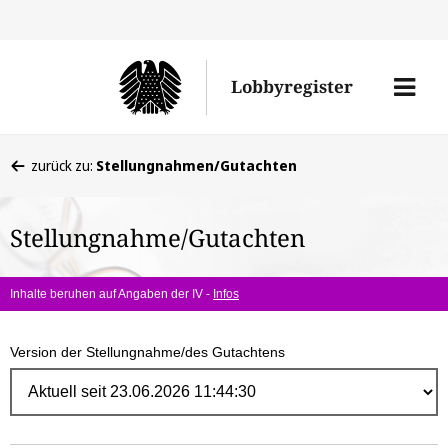
Direk
zum
Men
Lobbyregister
Inhal
öffne
Sie
zurück zu:
Stellungnahmen/Gutachten
befinden
sich
Stellungnahme/Gutachten
hier:
Inhalte beruhen auf Angaben der IV -
Infos
Version der Stellungnahme/des Gutachtens