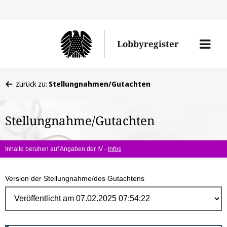
Direk
zum
Men
Lobbyregister
Inhal
öffne
Sie
zurück zu:
Stellungnahmen/Gutachten
befinden
sich
Stellungnahme/Gutachten
hier:
Inhalte beruhen auf Angaben der IV -
Infos
Version der Stellungnahme/des Gutachtens