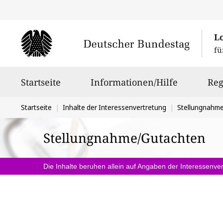
L
fü
Hauptnavigation
Startseite
Informationen/Hilfe
Reg
Sie
Startseite
Inhalte der Interessenvertretung
Stellungnahm
befinden
Stellungnahme/Gutachten
sich
hier:
Die Inhalte beruhen allein auf Angaben der Interessenver