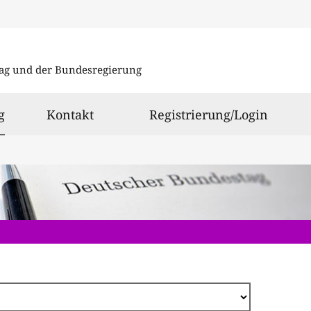
Direkt
zum
ag und der Bundesregierung
Inhalt
ausgewählt
g
Kontakt
Registrierung/Login