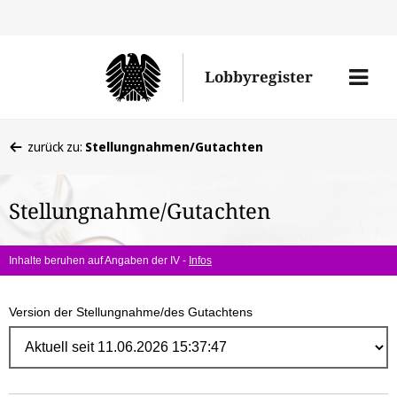
Direk
zum
Men
Lobbyregister
Inhal
öffne
Sie
zurück zu:
Stellungnahmen/Gutachten
befinden
sich
Stellungnahme/Gutachten
hier:
Inhalte beruhen auf Angaben der IV -
Infos
Version der Stellungnahme/des Gutachtens