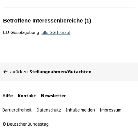
Betroffene Interessenbereiche (1)
EU-Gesetzgebung
[alle SG hierzu]
Sie
zurück zu:
Stellungnahmen/Gutachten
befinden
sich
hier:
Interne
Hilfe
Kontakt
Newsletter
Links
Barrierefreiheit
Datenschutz
Inhalte melden
Impressum
© Deutscher Bundestag