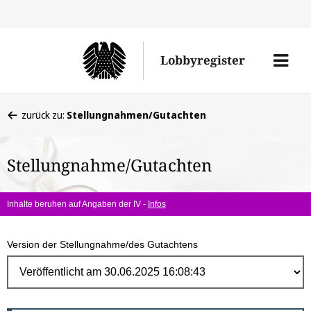
Direk
zum
Men
Lobbyregister
Inhal
öffne
Sie
zurück zu:
Stellungnahmen/Gutachten
befinden
sich
Stellungnahme/Gutachten
hier:
Inhalte beruhen auf Angaben der IV -
Infos
Version der Stellungnahme/des Gutachtens