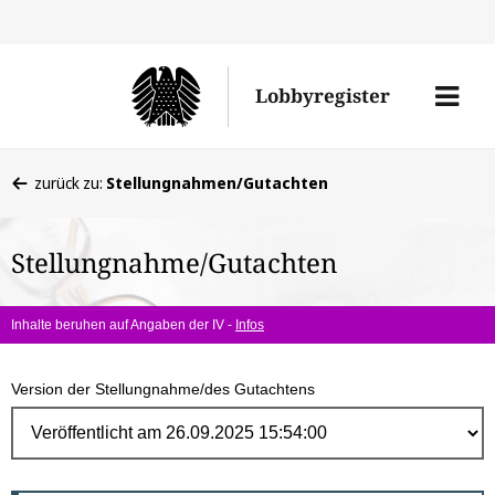
Direk
zum
Men
Lobbyregister
Inhal
öffne
Sie
zurück zu:
Stellungnahmen/Gutachten
befinden
sich
Stellungnahme/Gutachten
hier:
Inhalte beruhen auf Angaben der IV -
Infos
Version der Stellungnahme/des Gutachtens