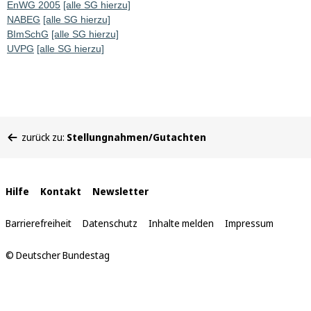
EnWG 2005
[alle SG hierzu]
NABEG
[alle SG hierzu]
BImSchG
[alle SG hierzu]
UVPG
[alle SG hierzu]
Sie
zurück zu:
Stellungnahmen/Gutachten
befinden
sich
hier:
Interne
Hilfe
Kontakt
Newsletter
Links
Barrierefreiheit
Datenschutz
Inhalte melden
Impressum
© Deutscher Bundestag