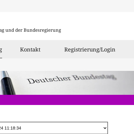
Direkt
zum
ag und der Bundesregierung
Inhalt
ausgewählt
g
Kontakt
Registrierung/Login