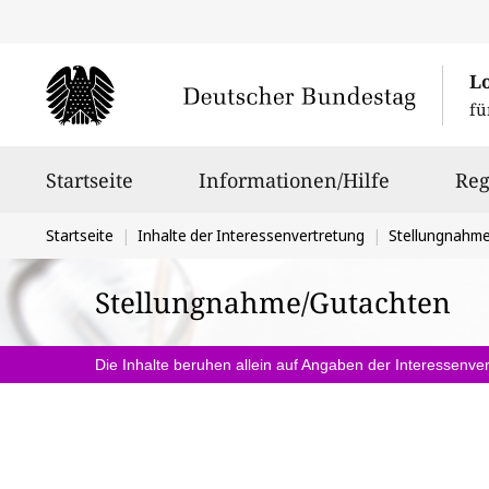
L
fü
Hauptnavigation
Startseite
Informationen/Hilfe
Reg
Sie
Startseite
Inhalte der Interessenvertretung
Stellungnahm
befinden
Stellungnahme/Gutachten
sich
hier:
Die Inhalte beruhen allein auf Angaben der Interessenver