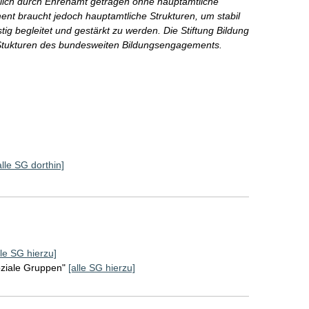
ßlich durch Ehrenamt getragen ohne hauptamtliche
nt braucht jedoch hauptamtliche Strukturen, um stabil
fristig begleitet und gestärkt zu werden. Die Stiftung Bildung
r Stukturen des bundesweiten Bildungsengagements.
alle SG dorthin]
lle SG hierzu]
oziale Gruppen"
[alle SG hierzu]