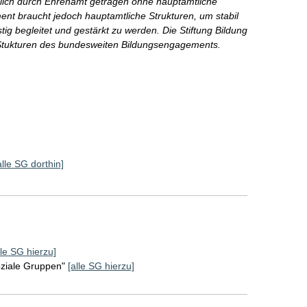
ßlich durch Ehrenamt getragen ohne hauptamtliche
nt braucht jedoch hauptamtliche Strukturen, um stabil
fristig begleitet und gestärkt zu werden. Die Stiftung Bildung
r Stukturen des bundesweiten Bildungsengagements.
alle SG dorthin]
lle SG hierzu]
oziale Gruppen"
[alle SG hierzu]