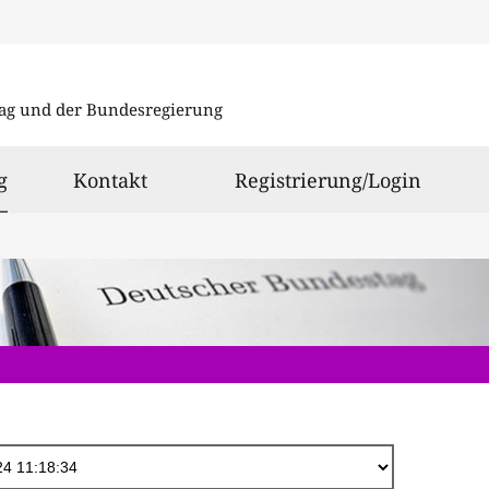
Direkt
zum
ag und der Bundesregierung
Inhalt
ausgewählt
g
Kontakt
Registrierung/Login