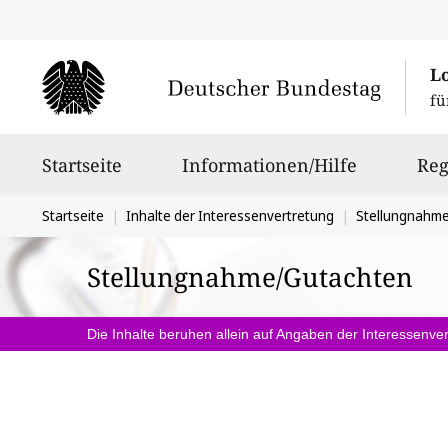
L
fü
Hauptnavigation
Startseite
Informationen/Hilfe
Reg
Sie
Startseite
Inhalte der Interessenvertretung
Stellungnahm
befinden
Stellungnahme/Gutachten
sich
hier:
Die Inhalte beruhen allein auf Angaben der Interessenver