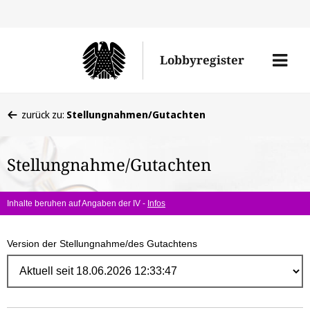
Direk
zum
Men
Lobbyregister
Inhal
öffne
Sie
zurück zu:
Stellungnahmen/Gutachten
befinden
sich
Stellungnahme/Gutachten
hier:
Inhalte beruhen auf Angaben der IV -
Infos
Version der Stellungnahme/des Gutachtens