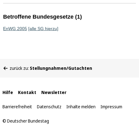
Betroffene Bundesgesetze (1)
EnWG 2005
[alle SG hierzu]
Sie
zurück zu:
Stellungnahmen/Gutachten
befinden
sich
hier:
Interne
Hilfe
Kontakt
Newsletter
Links
Barrierefreiheit
Datenschutz
Inhalte melden
Impressum
© Deutscher Bundestag