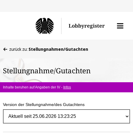
Direk
zum
Men
Lobbyregister
Inhal
öffne
Sie
zurück zu:
Stellungnahmen/Gutachten
befinden
sich
Stellungnahme/Gutachten
hier:
Inhalte beruhen auf Angaben der IV -
Infos
Version der Stellungnahme/des Gutachtens