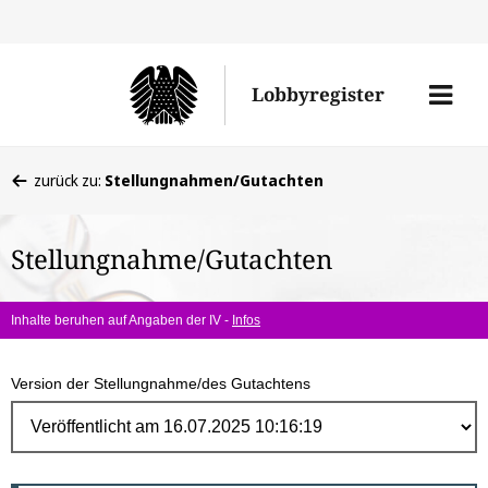
Direk
zum
Men
Lobbyregister
Inhal
öffne
Sie
zurück zu:
Stellungnahmen/Gutachten
befinden
sich
Stellungnahme/Gutachten
hier:
Inhalte beruhen auf Angaben der IV -
Infos
Version der Stellungnahme/des Gutachtens