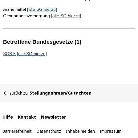
Arzneimittel
[alle SG hierzu]
Gesundheitsversorgung
[alle SG hierzu]
Betroffene Bundesgesetze (1)
SGB 5
[alle SG hierzu]
Sie
zurück zu:
Stellungnahmen/Gutachten
befinden
sich
hier:
Interne
Hilfe
Kontakt
Newsletter
Links
Barrierefreiheit
Datenschutz
Inhalte melden
Impressum