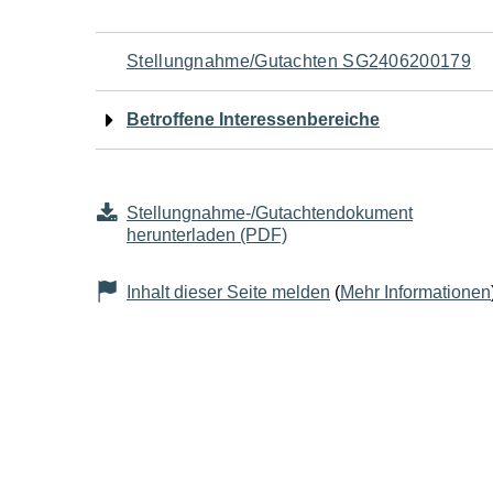
Navigation
Stellungnahme/Gutachten SG2406200179
für
Betroffene Interessenbereiche
den
Seiteninhalt
Stellungnahme-/Gutachtendokument
herunterladen (PDF)
Inhalt dieser Seite melden
(
Mehr Informationen