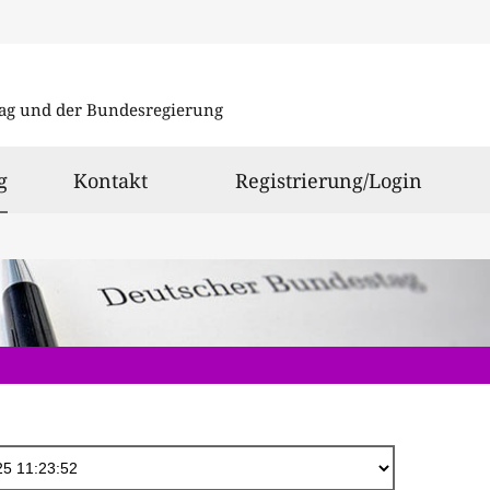
Direkt
zum
ag und der Bundesregierung
Inhalt
ausgewählt
g
Kontakt
Registrierung/Login