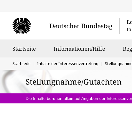
L
fü
Hauptnavigation
Startseite
Informationen/Hilfe
Reg
Sie
Startseite
Inhalte der Interessenvertretung
Stellungnahm
befinden
Stellungnahme/Gutachten
sich
hier:
Die Inhalte beruhen allein auf Angaben der Interessenver