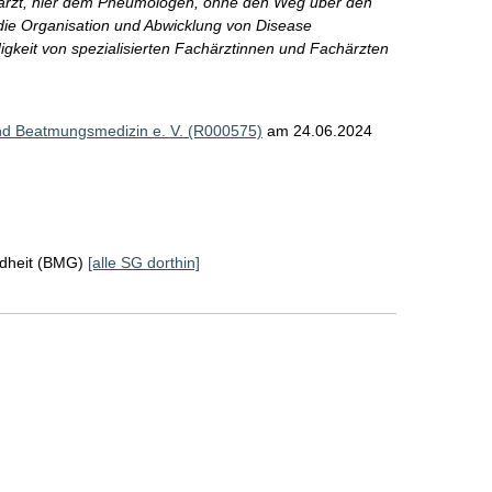
harzt, hier dem Pneumologen, ohne den Weg über den
die Organisation und Abwicklung von Disease
keit von spezialisierten Fachärztinnen und Fachärzten
nd Beatmungsmedizin e. V. (R000575)
am 24.06.2024
ndheit (BMG)
[alle SG dorthin]