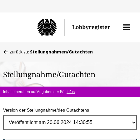
Direk
zum
Men
Lobbyregister
Inhal
öffne
Sie
zurück zu:
Stellungnahmen/Gutachten
befinden
sich
Stellungnahme/Gutachten
hier:
Inhalte beruhen auf Angaben der IV -
Infos
Version der Stellungnahme/des Gutachtens