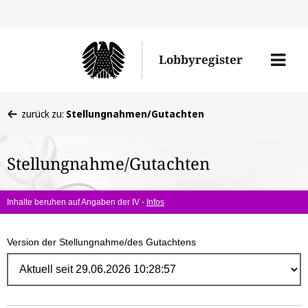
Direk
zum
Men
Lobbyregister
Inhal
öffne
Sie
zurück zu:
Stellungnahmen/Gutachten
befinden
sich
Stellungnahme/Gutachten
hier:
Inhalte beruhen auf Angaben der IV -
Infos
Version der Stellungnahme/des Gutachtens