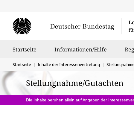
L
fü
Hauptnavigation
Startseite
Informationen/Hilfe
Reg
Sie
Startseite
Inhalte der Interessenvertretung
Stellungnahm
befinden
Stellungnahme/Gutachten
sich
hier:
Die Inhalte beruhen allein auf Angaben der Interessenver