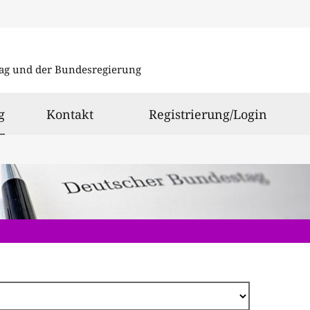
Direkt
zum
ag und der Bundesregierung
Inhalt
ausgewählt
g
Kontakt
Registrierung/Login