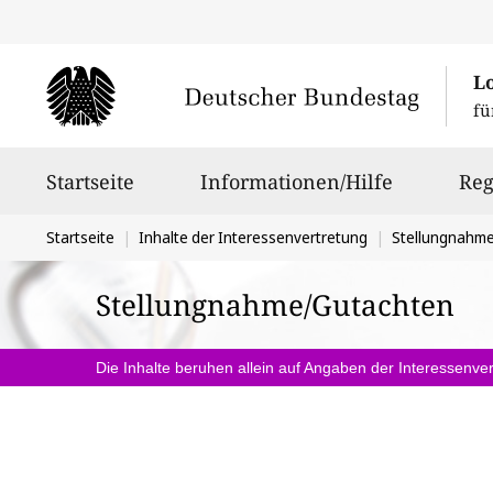
L
fü
Hauptnavigation
Startseite
Informationen/Hilfe
Reg
Sie
Startseite
Inhalte der Interessenvertretung
Stellungnahm
befinden
Stellungnahme/Gutachten
sich
hier:
Die Inhalte beruhen allein auf Angaben der Interessenver