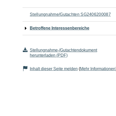
Navigation
Stellungnahme/Gutachten SG2406200087
für
Betroffene Interessenbereiche
den
Seiteninhalt
Stellungnahme-/Gutachtendokument
herunterladen (PDF)
Inhalt dieser Seite melden
(
Mehr Informationen