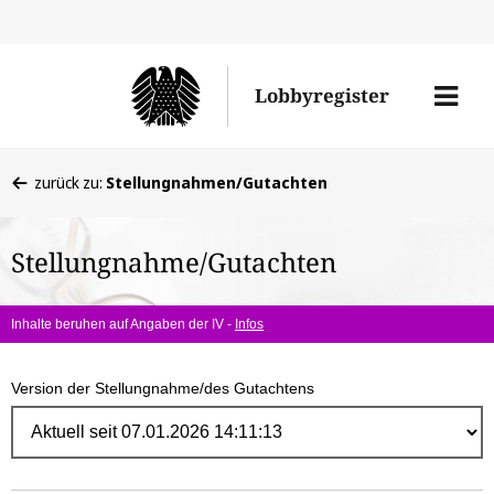
Direk
zum
Men
Lobbyregister
Inhal
öffne
Sie
zurück zu:
Stellungnahmen/Gutachten
befinden
sich
Stellungnahme/Gutachten
hier:
Inhalte beruhen auf Angaben der IV -
Infos
Version der Stellungnahme/des Gutachtens