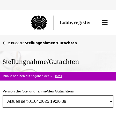
Direk
zum
Men
Lobbyregister
Inhal
öffne
Sie
zurück zu:
Stellungnahmen/Gutachten
befinden
sich
Stellungnahme/Gutachten
hier:
Inhalte beruhen auf Angaben der IV -
Infos
Version der Stellungnahme/des Gutachtens