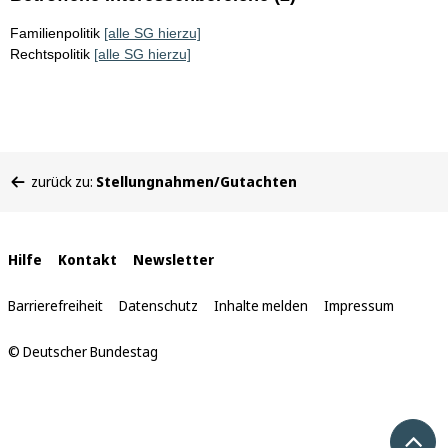
Familienpolitik
[alle SG hierzu]
Rechtspolitik
[alle SG hierzu]
Sie
zurück zu:
Stellungnahmen/Gutachten
befinden
sich
hier:
Interne
Hilfe
Kontakt
Newsletter
Links
Barrierefreiheit
Datenschutz
Inhalte melden
Impressum
© Deutscher Bundestag
Nach