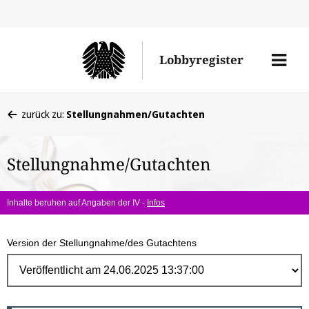
Direk
zum
Men
Lobbyregister
Inhal
öffne
Sie
zurück zu:
Stellungnahmen/Gutachten
befinden
sich
Stellungnahme/Gutachten
hier:
Inhalte beruhen auf Angaben der IV -
Infos
Version der Stellungnahme/des Gutachtens