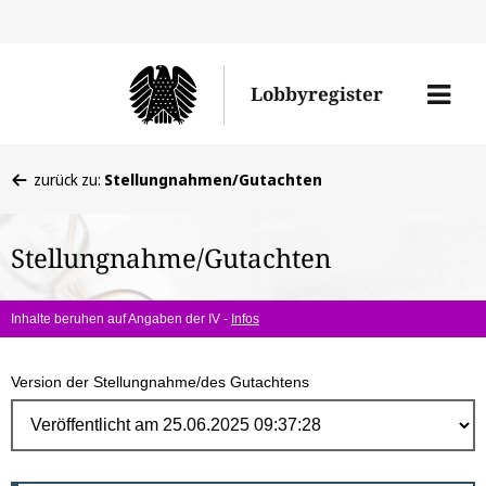
Direk
zum
Men
Lobbyregister
Inhal
öffne
Sie
zurück zu:
Stellungnahmen/Gutachten
befinden
sich
Stellungnahme/Gutachten
hier:
Inhalte beruhen auf Angaben der IV -
Infos
Version der Stellungnahme/des Gutachtens