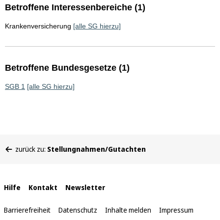
Betroffene Interessenbereiche (1)
Krankenversicherung
[alle SG hierzu]
Betroffene Bundesgesetze (1)
SGB 1
[alle SG hierzu]
Sie
zurück zu:
Stellungnahmen/Gutachten
befinden
sich
hier:
Interne
Hilfe
Kontakt
Newsletter
Links
Barrierefreiheit
Datenschutz
Inhalte melden
Impressum