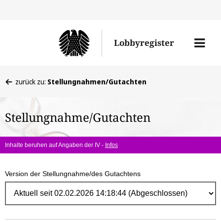
Direk
zum
Men
Lobbyregister
Inhal
öffne
Sie
zurück zu:
Stellungnahmen/Gutachten
befinden
sich
Stellungnahme/Gutachten
hier:
Inhalte beruhen auf Angaben der IV -
Infos
Version der Stellungnahme/des Gutachtens