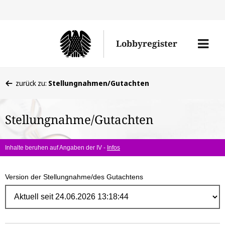
Direk
zum
Men
Lobbyregister
Inhal
öffne
Sie
zurück zu:
Stellungnahmen/Gutachten
befinden
sich
Stellungnahme/Gutachten
hier:
Inhalte beruhen auf Angaben der IV -
Infos
Version der Stellungnahme/des Gutachtens