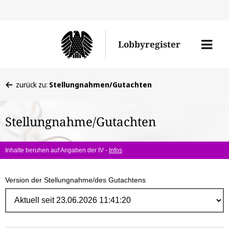
Direk
zum
Men
Lobbyregister
Inhal
öffne
Sie
zurück zu:
Stellungnahmen/Gutachten
befinden
sich
Stellungnahme/Gutachten
hier:
Inhalte beruhen auf Angaben der IV -
Infos
Version der Stellungnahme/des Gutachtens