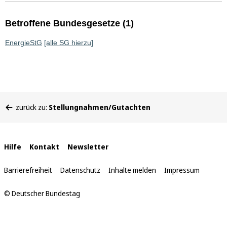
Betroffene Bundesgesetze (1)
EnergieStG
[alle SG hierzu]
Sie
zurück zu:
Stellungnahmen/Gutachten
befinden
sich
hier:
Interne
Hilfe
Kontakt
Newsletter
Links
Barrierefreiheit
Datenschutz
Inhalte melden
Impressum
© Deutscher Bundestag