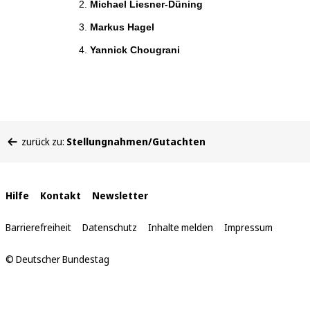
Michael Liesner-Düning
Markus Hagel
Yannick Chougrani
Sie
zurück zu:
Stellungnahmen/Gutachten
befinden
sich
hier:
Interne
Hilfe
Kontakt
Newsletter
Links
Barrierefreiheit
Datenschutz
Inhalte melden
Impressum
© Deutscher Bundestag