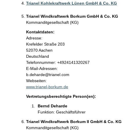
Trianel Kohlekraftwerk Lünen GmbH & Co. KG
Trianel Windkraftwerk Borkum GmbH & Co. KG
Kommanditgesellschaft (KG)
Kontaktdaten:
Adresse:
Krefelder Straße
203
52070
Aachen
Deutschland
Kontaktinformationen:
Telefonnummer: +4924141320267
E-Mail-Adressen:
b.deharde@trianel.com
Webseiten:
www.trianel-borkum.de
Vertretungsberechtigte Person(en):
Bernd Deharde
Funktion: Geschäftsführer
Trianel Windkraftwerk Borkum II GmbH & Co. KG
Kommanditgesellschaft (KG)