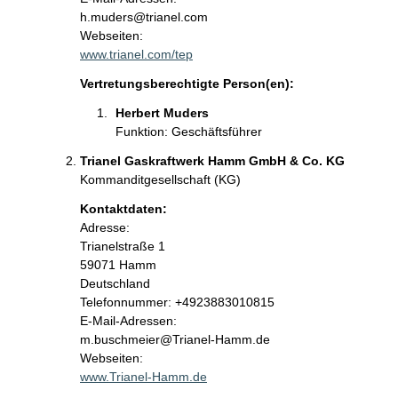
h.muders@trianel.com
Webseiten:
www.trianel.com/tep
Vertretungsberechtigte Person(en):
Herbert Muders
Funktion: Geschäftsführer
Trianel Gaskraftwerk Hamm GmbH & Co. KG
Kommanditgesellschaft (KG)
Kontaktdaten:
Adresse:
Trianelstraße
1
59071
Hamm
Deutschland
Kontaktinformationen:
Telefonnummer: +4923883010815
E-Mail-Adressen:
m.buschmeier@Trianel-Hamm.de
Webseiten:
www.Trianel-Hamm.de