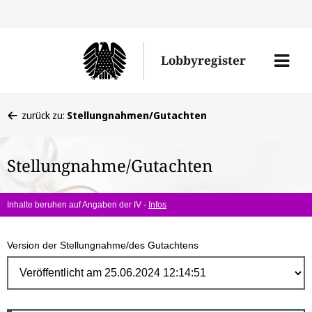
Direk
zum
Men
Lobbyregister
Inhal
öffne
Sie
zurück zu:
Stellungnahmen/Gutachten
befinden
sich
Stellungnahme/Gutachten
hier:
Inhalte beruhen auf Angaben der IV -
Infos
Version der Stellungnahme/des Gutachtens