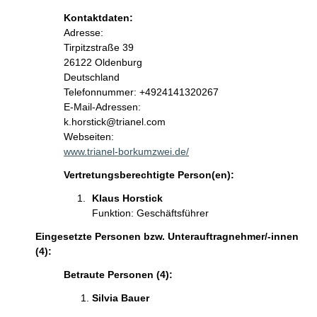
Kontaktdaten:
Adresse:
Tirpitzstraße
39
26122
Oldenburg
Deutschland
Kontaktinformationen:
Telefonnummer: +4924141320267
E-Mail-Adressen:
k.horstick@trianel.com
Webseiten:
www.trianel-borkumzwei.de/
Vertretungsberechtigte Person(en):
Klaus Horstick
Funktion: Geschäftsführer
Eingesetzte Personen bzw. Unterauftragnehmer/-innen
(4):
Betraute Personen (4):
Silvia Bauer