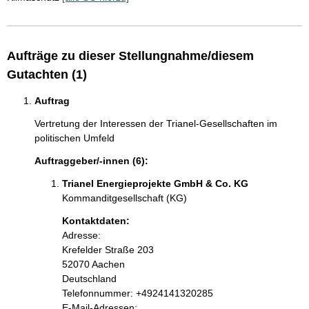
Aufträge zu dieser Stellungnahme/diesem
Gutachten (1)
Auftrag
Vertretung der Interessen der Trianel-Gesellschaften im
politischen Umfeld
Auftraggeber/-innen (6):
Trianel Energieprojekte GmbH & Co. KG
Kommanditgesellschaft (KG)
Kontaktdaten:
Adresse:
Krefelder Straße
203
52070
Aachen
Deutschland
Kontaktinformationen:
Telefonnummer: +4924141320285
E-Mail-Adressen: