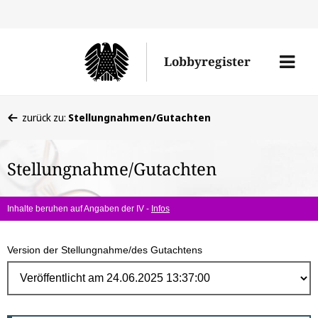
Direk
zum
Men
Lobbyregister
Inhal
öffne
Sie
zurück zu:
Stellungnahmen/Gutachten
befinden
sich
Stellungnahme/Gutachten
hier:
Inhalte beruhen auf Angaben der IV -
Infos
Version der Stellungnahme/des Gutachtens