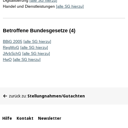
Digitalisierung
[alle SG hierzu]
Handel und Dienstleistungen
[alle SG hierzu]
Betroffene Bundesgesetze (4)
BBiG 2005
[alle SG hierzu]
RegMoG
[alle SG hierzu]
JArbSchG
[alle SG hierzu]
HwO
[alle SG hierzu]
Sie
zurück zu:
Stellungnahmen/Gutachten
befinden
sich
hier:
Interne
Hilfe
Kontakt
Newsletter
Links